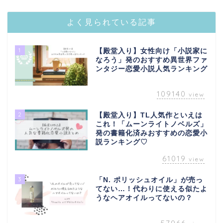
よく見られている記事
1
【殿堂入り】女性向け「小説家に
なろう」発のおすすめ異世界ファ
ンタジー恋愛小説人気ランキング
109140
view
2
【殿堂入り】TL人気作といえは
これ！「ムーンライトノベルズ」
発の書籍化済みおすすめの恋愛小
説ランキング♡
61019
view
3
「N. ポリッシュオイル」が売っ
てない…！代わりに使える似たよ
うなヘアオイルってないの？