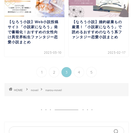
【なろう小説】Web小説投稿
【なろう小説】婚約破棄もの
サイト「小説家になろう」発
厳選！「小説家になろう」で
で書籍化！おすすめの女性向
読めるおすすめのなろう系フ
け異世界転生ファンタジー恋
ァンタジー恋愛小説まとめ
愛小説まとめ
2023-03-10
2023-02-17
1
2
3
4
5
HOME
novel
narou-novel