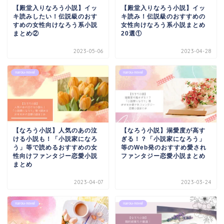
【殿堂入りなろう小説】イッ
【殿堂入りなろう小説】イッ
キ読みしたい！伝説級のおす
キ読み！伝説級のおすすめの
すめの女性向けなろう系小説
女性向けなろう系小説まとめ
まとめ②
20選①
2023-05-06
2023-04-28
narou-novel
narou-novel
【なろう小説】人気のあの泣
【なろう小説】溺愛度が高す
ける小説も！「小説家になろ
ぎる！？「小説家になろう」
う」等で読めるおすすめの女
等のWeb発のおすすめ愛され
性向けファンタジー恋愛小説
ファンタジー恋愛小説まとめ
まとめ
2023-04-07
2023-03-24
narou-novel
narou-novel