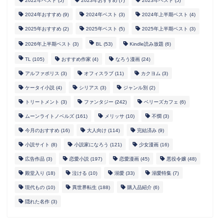
2022年ベスト
(5)
2023年おすすめ
(7)
2023年ベスト
(5)
2024年おすすめ
(9)
2024年ベスト
(3)
2024年上半期ベスト
(4)
2025年おすすめ
(2)
2025年ベスト
(5)
2025年上半期ベスト
(3)
2026年上半期ベスト
(3)
BL
(53)
Kindle読み放題
(6)
TL
(105)
おすすめ作家
(4)
なろう漫画
(24)
アルファポリス
(3)
オフィスラブ
(11)
カクヨム
(3)
ケータイ小説
(4)
シリアス
(3)
ジャンル別
(2)
トリートメント
(3)
ファンタジー
(242)
ベリーズカフェ
(6)
ムーンライトノベルズ
(161)
メリッサ
(10)
不憫
(3)
今月のおすすめ
(16)
大人向け
(114)
完結済み
(9)
小説サイト
(8)
小説家になろう
(121)
少女漫画
(16)
広告作品
(3)
恋愛小説
(197)
恋愛漫画
(45)
悪役令嬢
(48)
殿堂入り
(18)
泣ける
(10)
溺愛
(33)
溺愛特集
(7)
現代もの
(10)
異世界転生
(188)
購入品紹介
(6)
隠れた名作
(3)