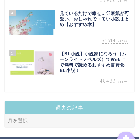
57966
view
4
見ているだけで幸せ…♡表紙が可
愛い、おしゃれでエモい小説まと
め【おすすめ本】
51314
view
5
【BL小説】小説家になろう（ム
novel
ーンライトノベルズ）でWeb上
で無料で読めるおすすめ書籍化
BL小説！
bl-novel
48483
view
narou-novel
過去の記事
tl-novel