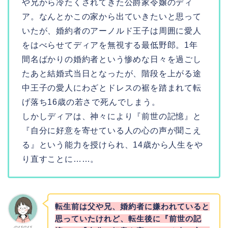
や兄から冷たくされてきた公爵家令嬢のディ
ア。なんとかこの家から出ていきたいと思って
いたが、婚約者のアーノルド王子は周囲に愛人
をはべらせてディアを無視する最低野郎。1年
間名ばかりの婚約者という惨めな日々を過ごし
たあと結婚式当日となったが、階段を上がる途
中王子の愛人にわざとドレスの裾を踏まれて転
げ落ち16歳の若さで死んでしまう。
しかしディアは、神々により『前世の記憶』と
『自分に好意を寄せている人の心の声が聞こえ
る』という能力を授けられ、14歳から人生をや
り直すことに……。
転生前は父や兄、婚約者に嫌われていると
思っていたけれど、転生後に『前世の記
のびのび