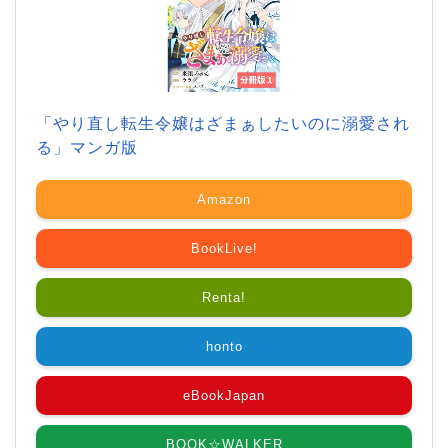
「やり直し転生令嬢はざまぁしたいのに溺愛され
る」マンガ版
Amazon
BookLive!
Renta!
honto
eBookJapan
BOOK☆WALKER