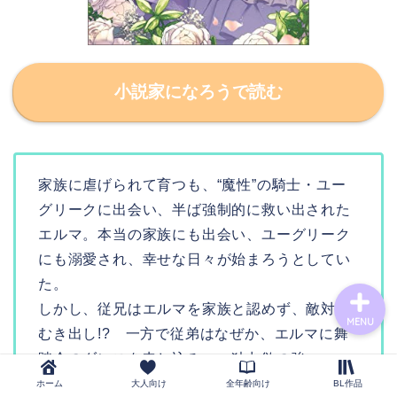
novel
小説家になろうで読む
bl-novel
narou-novel
家族に虐げられて育つも、“魔性”の騎士・ユー
グリークに出会い、半ば強制的に救い出された
tl-novel
エルマ。本当の家族にも出会い、ユーグリーク
にも溺愛され、幸せな日々が始まろうとしてい
た。
しかし、従兄はエルマを家族と認めず、敵対心
MENU
むき出し!? 一方で従弟はなぜか、エルマに舞
踏会のダンスを申し込み……独占欲の強いユー
グリークは嫉妬心むき出しに――!?
ホーム
大人向け
全年齢向け
BL作品