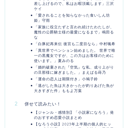
差し上げるので、私はお暇頂戴します」三沢
ケイ
「愛されることを知らなかった食いしん坊
姫」守雨
「家族に役立たずと言われ続けたわたしが、
魔性の公爵騎士様の最愛になるまで」鳴田る
な
「白豚妃再来伝 後宮も二度目なら」中村颯希
「異世界でペンション始めました。 世界で唯
一の黒魔女ですが、この力はお客様のために
使います。」夏みのる
「婚約破棄された『空気』な私、成り上がり
の旦那様に嫁ぎました。」まえばる蒔乃
「運命の恋人は期限付き」小鳩子鈴
「逃がした魚は大きかったが釣りあげた魚が
大きすぎた件」ももよ万葉
併せて読みたい！
【ジャンル・感情別】「小説家になろう」発
のおすすめ恋愛小説まとめ
【なろう小説】2023年上半期の個人的ヒッ