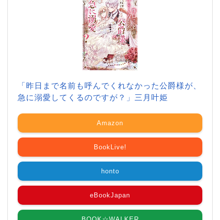
「昨日まで名前も呼んでくれなかった公爵様が、
急に溺愛してくるのですが？」三月叶姫
Amazon
BookLive!
honto
eBookJapan
BOOK☆WALKER