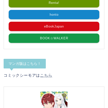
Renta!
honto
eBookJapan
BOOK☆WALKER
マンガ版はこちら！
コミックシーモアは
こちら