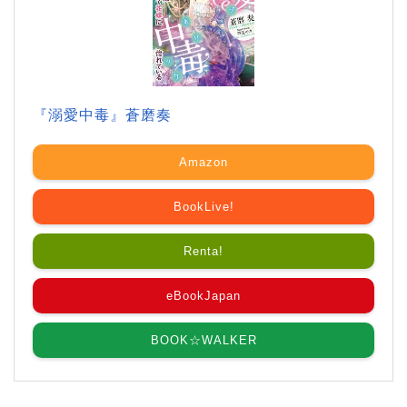
『溺愛中毒』蒼磨奏
Amazon
BookLive!
Renta!
eBookJapan
BOOK☆WALKER