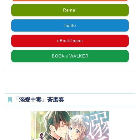
Renta!
honto
eBookJapan
BOOK☆WALKER
「溺愛中毒」蒼磨奏