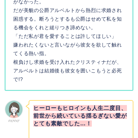
がなかった。
だが美貌の公爵アルベルトから熱烈に求婚され
困惑する。断ろうとするも公爵はせめて私を知
る機会をくれと縋りつき諦めない。
「ただ私が君を愛することは許してほしい」
嫌われたくないと言いながら彼女を欲して触れ
てくる熱い指。
根負けし求婚を受け入れたクリスティナだが、
アルベルトは結婚後も彼女を囲いこもうと必死
で!?
ヒーローもヒロインも人生二度目、
前世から続いている揺るぎない愛が
のびのび
とても素敵でした…！