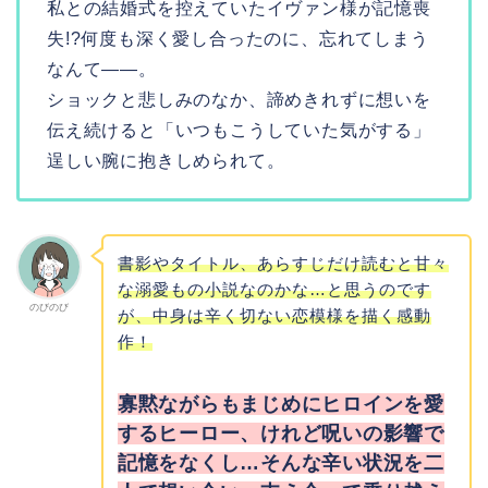
私との結婚式を控えていたイヴァン様が記憶喪
失!?何度も深く愛し合ったのに、忘れてしまう
なんて――。
ショックと悲しみのなか、諦めきれずに想いを
伝え続けると「いつもこうしていた気がする」
逞しい腕に抱きしめられて。
書影やタイトル、あらすじだけ読むと甘々
な溺愛もの小説なのかな…と思うのです
のびのび
が、中身は辛く切ない恋模様を描く感動
作！
寡黙ながらもまじめにヒロインを愛
するヒーロー、けれど呪いの影響で
記憶をなくし…そんな辛い状況を二