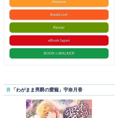
Amazon
BookLive!
Renta!
eBookJapan
BOOK☆WALKER
「わがまま男爵の愛寵」宇奈月香