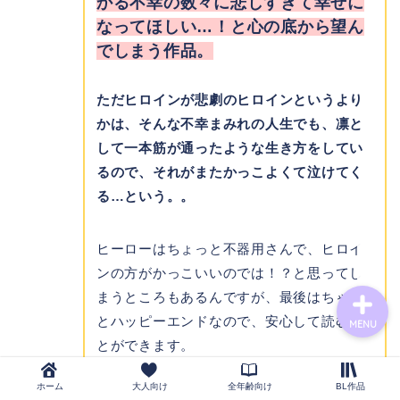
かる不幸の数々に悲しすぎて幸せに
なってほしい…！と心の底から望ん
でしまう作品。
novel
ただヒロインが悲劇のヒロインというより
bl-novel
かは、そんな不幸まみれの人生でも、凛と
して一本筋が通ったような生き方をしてい
narou-novel
るので、それがまたかっこよくて泣けてく
る…という。。
tl-novel
ヒーローはちょっと不器用さんで、ヒロイ
ンの方がかっこいいのでは！？と思ってし
まうところもあるんですが、最後はちゃん
とハッピーエンドなので、安心して読むこ
MENU
とができます。
ホーム
大人向け
全年齢向け
BL作品