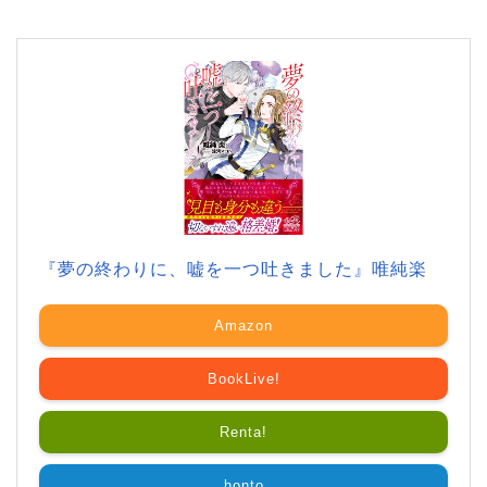
『夢の終わりに、嘘を一つ吐きました』唯純楽
Amazon
BookLive!
Renta!
honto