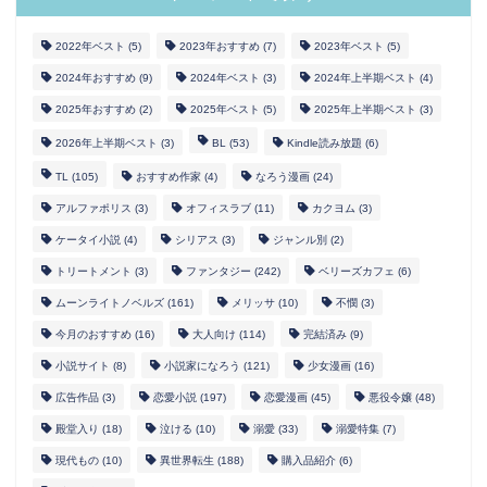
2022年ベスト
(5)
2023年おすすめ
(7)
2023年ベスト
(5)
2024年おすすめ
(9)
2024年ベスト
(3)
2024年上半期ベスト
(4)
2025年おすすめ
(2)
2025年ベスト
(5)
2025年上半期ベスト
(3)
2026年上半期ベスト
(3)
BL
(53)
Kindle読み放題
(6)
TL
(105)
おすすめ作家
(4)
なろう漫画
(24)
アルファポリス
(3)
オフィスラブ
(11)
カクヨム
(3)
ケータイ小説
(4)
シリアス
(3)
ジャンル別
(2)
トリートメント
(3)
ファンタジー
(242)
ベリーズカフェ
(6)
ムーンライトノベルズ
(161)
メリッサ
(10)
不憫
(3)
今月のおすすめ
(16)
大人向け
(114)
完結済み
(9)
小説サイト
(8)
小説家になろう
(121)
少女漫画
(16)
広告作品
(3)
恋愛小説
(197)
恋愛漫画
(45)
悪役令嬢
(48)
殿堂入り
(18)
泣ける
(10)
溺愛
(33)
溺愛特集
(7)
現代もの
(10)
異世界転生
(188)
購入品紹介
(6)