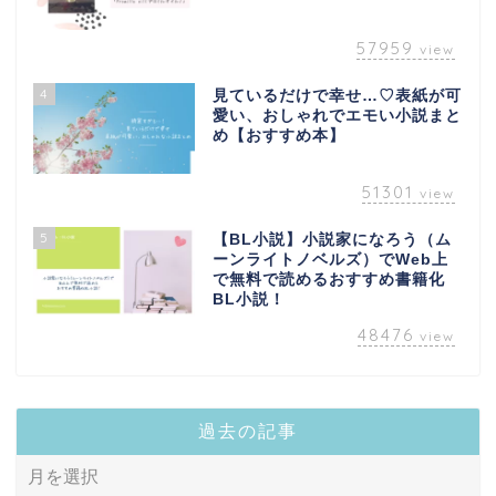
57959
view
4
見ているだけで幸せ…♡表紙が可
愛い、おしゃれでエモい小説まと
め【おすすめ本】
51301
view
5
【BL小説】小説家になろう（ム
novel
ーンライトノベルズ）でWeb上
で無料で読めるおすすめ書籍化
BL小説！
bl-novel
48476
view
narou-novel
過去の記事
tl-novel