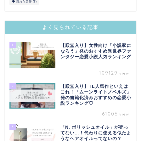
隠れた名作
(3)
よく見られている記事
1
【殿堂入り】女性向け「小説家に
なろう」発のおすすめ異世界ファ
ンタジー恋愛小説人気ランキング
109129
view
2
【殿堂入り】TL人気作といえは
これ！「ムーンライトノベルズ」
発の書籍化済みおすすめの恋愛小
説ランキング♡
61006
view
3
「N. ポリッシュオイル」が売っ
てない…！代わりに使える似たよ
うなヘアオイルってないの？