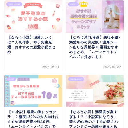
narou-novel
comic
【なろう小説】溺愛といえ
【なろう系TL漫画】悪役令嬢×
ば？人気作家、琴子先生厳
溺愛ものの決定版！濃厚シー
選！おすすめの恋愛小説まと
ンありな異世界TL漫画おすす
め
めまとめ。「ムーンライトノ
ベルズ」好きにも！
2024-05-31
2023-09-29
novel
narou-novel
【TL小説】溺愛の嵐にクラク
【なろう小説】溺愛度が高す
ラ！？糖度120%の大人向けお
ぎる！？「小説家になろう」
すすめ溺愛恋愛小説10選。
等のWeb発のおすすめ愛され
「ムーンライトノベルズ」で
ファンタジー恋愛小説まとめ