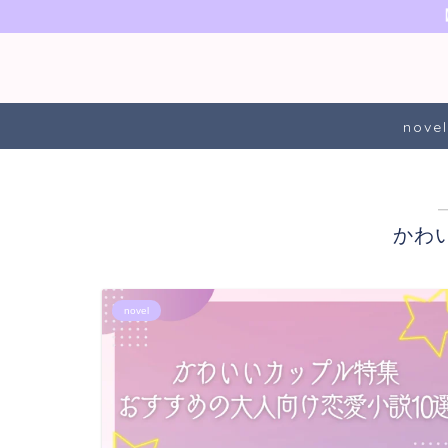
novel
かわ
novel