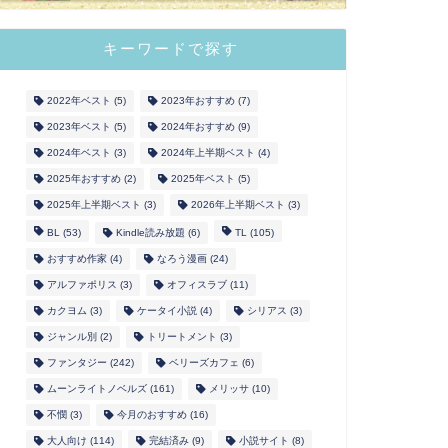
キーワードで探す
2022年ベスト
(5)
2023年おすすめ
(7)
2023年ベスト
(5)
2024年おすすめ
(9)
2024年ベスト
(3)
2024年上半期ベスト
(4)
2025年おすすめ
(2)
2025年ベスト
(5)
2025年上半期ベスト
(3)
2026年上半期ベスト
(3)
BL
(53)
Kindle読み放題
(6)
TL
(105)
おすすめ作家
(4)
なろう漫画
(24)
アルファポリス
(3)
オフィスラブ
(11)
カクヨム
(3)
ケータイ小説
(4)
シリアス
(3)
ジャンル別
(2)
トリートメント
(3)
ファンタジー
(242)
ベリーズカフェ
(6)
ムーンライトノベルズ
(161)
メリッサ
(10)
不憫
(3)
今月のおすすめ
(16)
大人向け
(114)
完結済み
(9)
小説サイト
(8)