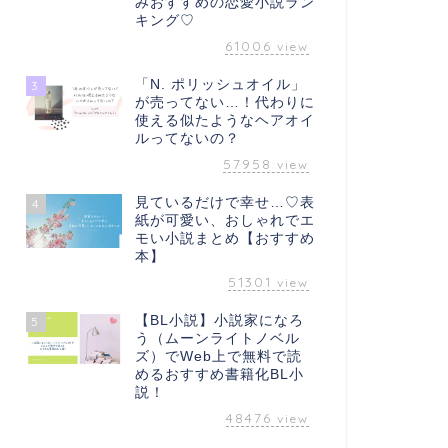
みおすすめの恋愛小説ラン
キング♡
61006
view
「N. ポリッシュオイル」
3
が売ってない…！代わりに
使える似たようなヘアオイ
ルってないの？
57958
view
見ているだけで幸せ…♡表
4
紙が可愛い、おしゃれでエ
モい小説まとめ【おすすめ
本】
51301
view
【BL小説】小説家になろ
5
う（ムーンライトノベル
ズ）でWeb上で無料で読
めるおすすめ書籍化BL小
説！
48476
view