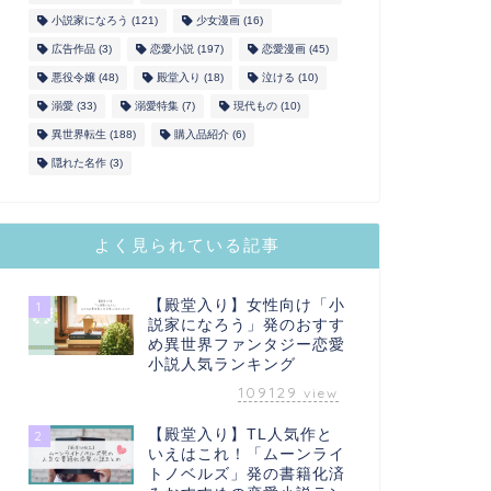
小説家になろう
(121)
少女漫画
(16)
広告作品
(3)
恋愛小説
(197)
恋愛漫画
(45)
悪役令嬢
(48)
殿堂入り
(18)
泣ける
(10)
溺愛
(33)
溺愛特集
(7)
現代もの
(10)
異世界転生
(188)
購入品紹介
(6)
隠れた名作
(3)
よく見られている記事
【殿堂入り】女性向け「小
1
説家になろう」発のおすす
め異世界ファンタジー恋愛
小説人気ランキング
109129
view
【殿堂入り】TL人気作と
2
いえはこれ！「ムーンライ
トノベルズ」発の書籍化済