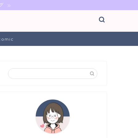
グ
comic