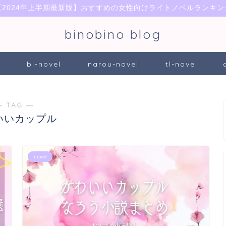
【2024年上半期最新版】おすすめの女性向けライトノベルランキン
binobino blog
bl-novel
narou-novel
tl-novel
― TAG ―
いいカップル
novel