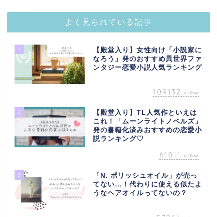
よく見られている記事
1
【殿堂入り】女性向け「小説家に
なろう」発のおすすめ異世界ファ
ンタジー恋愛小説人気ランキング
109132
view
2
【殿堂入り】TL人気作といえは
これ！「ムーンライトノベルズ」
発の書籍化済みおすすめの恋愛小
説ランキング♡
61011
view
3
「N. ポリッシュオイル」が売っ
てない…！代わりに使える似たよ
うなヘアオイルってないの？