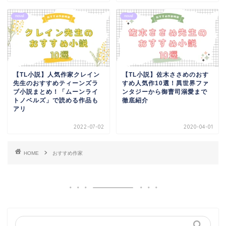
novel
novel
【TL小説】人気作家クレイン
【TL小説】佐木ささめのおす
先生のおすすめティーンズラ
すめ人気作10選！異世界ファ
ブ小説まとめ！「ムーンライ
ンタジーから御曹司溺愛まで
トノベルズ」で読める作品も
徹底紹介
アリ
2022-07-02
2020-04-01
HOME
おすすめ作家