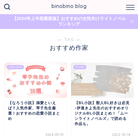
binobino blog
【2024年上半期最新版】おすすめの女性向けライトノベル
ランキング
― TAG ―
おすすめ作家
narou-novel
bl-novel
【なろう小説】溺愛といえ
【BL小説】獣人BL好きは必見
ば？人気作家、琴子先生厳
♪伊達きよ先生のおすすめオリ
選！おすすめの恋愛小説まと
ジナルBL小説まとめ！「ムー
め
ンライトノベルズ」で読める
作品も。
2024-05-31
2022-10-14