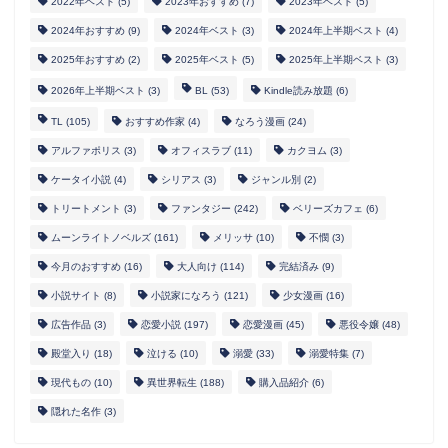
2022年ベスト
(5)
2023年おすすめ
(7)
2023年ベスト
(5)
2024年おすすめ
(9)
2024年ベスト
(3)
2024年上半期ベスト
(4)
2025年おすすめ
(2)
2025年ベスト
(5)
2025年上半期ベスト
(3)
2026年上半期ベスト
(3)
BL
(53)
Kindle読み放題
(6)
TL
(105)
おすすめ作家
(4)
なろう漫画
(24)
アルファポリス
(3)
オフィスラブ
(11)
カクヨム
(3)
ケータイ小説
(4)
シリアス
(3)
ジャンル別
(2)
トリートメント
(3)
ファンタジー
(242)
ベリーズカフェ
(6)
ムーンライトノベルズ
(161)
メリッサ
(10)
不憫
(3)
今月のおすすめ
(16)
大人向け
(114)
完結済み
(9)
小説サイト
(8)
小説家になろう
(121)
少女漫画
(16)
広告作品
(3)
恋愛小説
(197)
恋愛漫画
(45)
悪役令嬢
(48)
殿堂入り
(18)
泣ける
(10)
溺愛
(33)
溺愛特集
(7)
現代もの
(10)
異世界転生
(188)
購入品紹介
(6)
隠れた名作
(3)