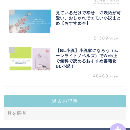
57964
view
4
見ているだけで幸せ…♡表紙が可
愛い、おしゃれでエモい小説まと
め【おすすめ本】
51309
view
5
【BL小説】小説家になろう（ム
novel
ーンライトノベルズ）でWeb上
で無料で読めるおすすめ書籍化
BL小説！
bl-novel
48480
view
narou-novel
過去の記事
tl-novel