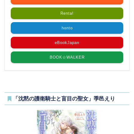
Renta!
honto
eBookJapan
BOOK☆WALKER
「沈黙の護衛騎士と盲目の聖女」季邑えり