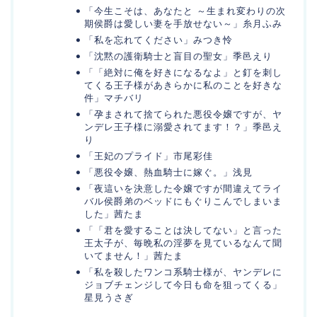
「今生こそは、あなたと ～生まれ変わりの次
期侯爵は愛しい妻を手放せない～」糸月ふみ
「私を忘れてください」みつき怜
「沈黙の護衛騎士と盲目の聖女」季邑えり
「「絶対に俺を好きになるなよ」と釘を刺し
てくる王子様があきらかに私のことを好きな
件」マチバリ
「孕まされて捨てられた悪役令嬢ですが、ヤ
ンデレ王子様に溺愛されてます！？」季邑え
り
「王妃のプライド」市尾彩佳
「悪役令嬢、熱血騎士に嫁ぐ。」浅見
「夜這いを決意した令嬢ですが間違えてライ
バル侯爵弟のベッドにもぐりこんでしまいま
した」茜たま
「「君を愛することは決してない」と言った
王太子が、毎晩私の淫夢を見ているなんて聞
いてません！」茜たま
「私を殺したワンコ系騎士様が、ヤンデレに
ジョブチェンジして今日も命を狙ってくる」
星見うさぎ