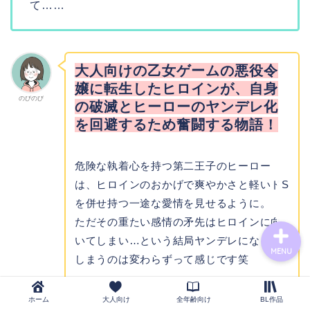
て……
novel
大人向けの乙女ゲームの悪役令
嬢に転生したヒロインが、自身
bl-novel
のびのび
の破滅とヒーローのヤンデレ化
を回避するため奮闘する物語！
narou-novel
危険な執着心を持つ第二王子のヒーロー
tl-novel
は、ヒロインのおかげで爽やかさと軽いドS
を併せ持つ一途な愛情を見せるように。
ただその重たい感情の矛先はヒロインに向
いてしまい…という結局ヤンデレになって
MENU
しまうのは変わらずって感じです笑
ヒーローの重い愛情とヒロインの健気な行
ホーム
大人向け
全年齢向け
BL作品