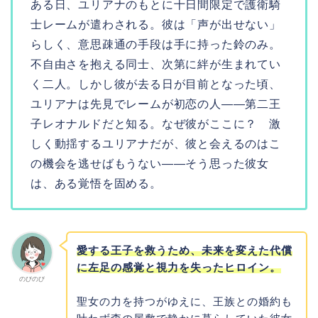
ある日、ユリアナのもとに十日間限定で護衛騎
士レームが遣わされる。彼は「声が出せない」
らしく、意思疎通の手段は手に持った鈴のみ。
不自由さを抱える同士、次第に絆が生まれてい
く二人。しかし彼が去る日が目前となった頃、
ユリアナは先見でレームが初恋の人――第二王
子レオナルドだと知る。なぜ彼がここに？ 激
しく動揺するユリアナだが、彼と会えるのはこ
の機会を逃せばもうない――そう思った彼女
は、ある覚悟を固める。
愛する王子を救うため、未来を変えた代償
に左足の感覚と視力を失ったヒロイン。
のびのび
聖女の力を持つがゆえに、王族との婚約も