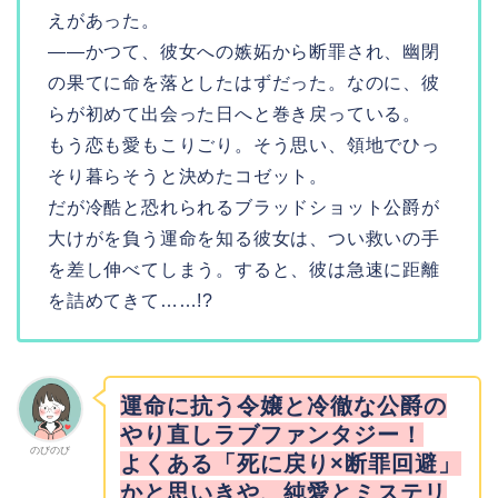
えがあった。
――かつて、彼女への嫉妬から断罪され、幽閉
の果てに命を落としたはずだった。なのに、彼
らが初めて出会った日へと巻き戻っている。
もう恋も愛もこりごり。そう思い、領地でひっ
そり暮らそうと決めたコゼット。
だが冷酷と恐れられるブラッドショット公爵が
大けがを負う運命を知る彼女は、つい救いの手
を差し伸べてしまう。すると、彼は急速に距離
を詰めてきて……!?
運命に抗う令嬢と冷徹な公爵の
やり直しラブファンタジー！
のびのび
よくある「死に戻り×断罪回避」
かと思いきや、純愛とミステリ